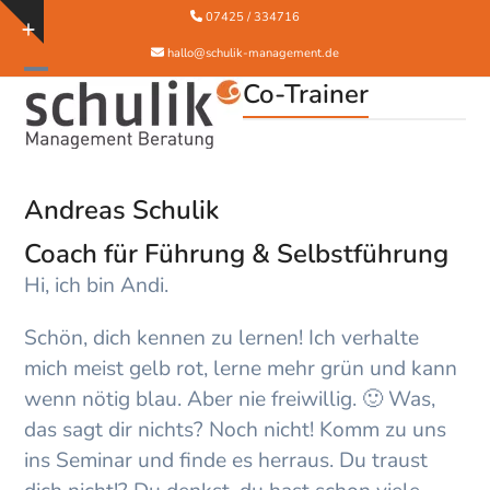
Skip
07425 / 334716
Show
to
hallo@schulik-management.de
notice
content
Open
Close
Co-Trainer
mobile
mobile
menu
menu
Andreas Schulik
Coach für Führung & Selbstführung
Hi, ich bin Andi.
Schön, dich kennen zu lernen! Ich verhalte
mich meist gelb rot, lerne mehr grün und kann
wenn nötig blau. Aber nie freiwillig. 🙂 Was,
das sagt dir nichts? Noch nicht! Komm zu uns
ins Seminar und finde es herraus. Du traust