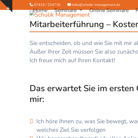
Skip
07425 / 334716
hallo@schulik-management.de
Show
Home
Seminare
Online Seminare
to
notice
content
Mitarbeiterführung – Koste
Sie entscheiden, ob und wie Sie mit mir
Außer Ihrer Zeit müssen Sie also zunächst
Ich freue mich auf Ihren Kontakt!
Das erwartet Sie im ersten
mir:
Ich höre Ihnen zu
, was Sie bewegt, was
welches Ziel Sie verfolgen