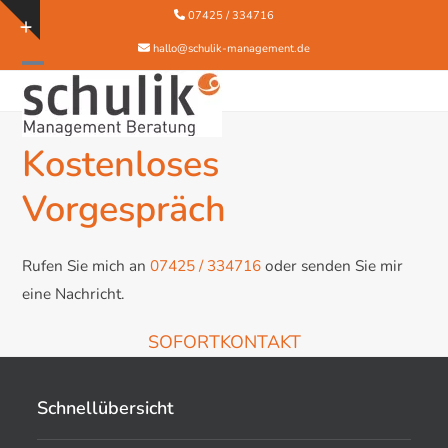
Skip
07425 / 334716
Show
to
hallo@schulik-management.de
notice
content
Open
Close
mobile
mobile
menu
menu
Kostenloses
Vorgespräch
Rufen Sie mich an
07425 / 334716
oder senden Sie mir
eine Nachricht.
SOFORTKONTAKT
Schnellübersicht