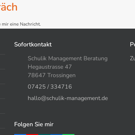
räch
 mir eine Nachricht.
Sofortkontakt
P
Schulik Management Beratung
Z
Hegaustrasse 47
78647 Trossingen
07425 / 334716
hallo@schulik-management.de
Folgen Sie mir