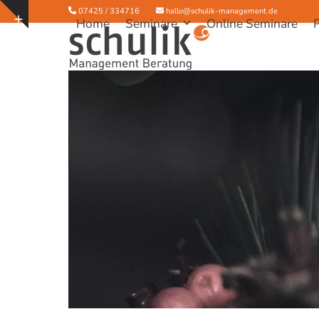
Skip
07425 / 334716
hallo@schulik-management.de
Show
Home
Seminare
Online Seminare
to
notice
content