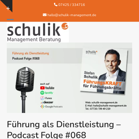
Skip
07425 / 334716
Show
to
hallo@schulik-management.de
notice
content
Open
Close
mobile
mobile
menu
menu
Führung als Dienstleistung –
Podcast Folge #068